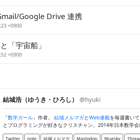
Gmail/Google Drive 連携
:23 +0900
」と「宇宙船」
:52 +0900
結城浩（ゆうき・ひろし）
@hyuki
『数学ガール』
作者。
結城メルマガ
と
Web連載
を毎週書いて
とプログラミングが好きなクリスチャン。2014年日本数学
Twitter
note
結城メルマガ
Mastodon
Bluesky
Threa